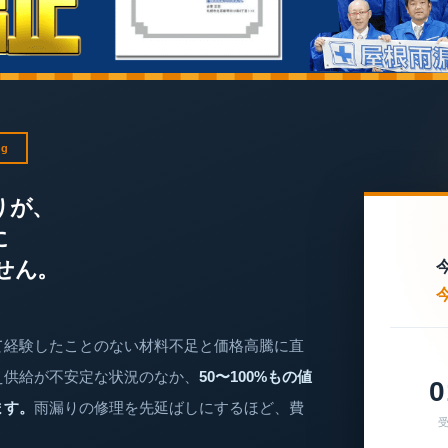
ng
りが、
に
せん。
て経験したことのない材料不足と価格高騰に直
え供給が不安定な状況のなか、
50〜100%もの値
0
ます。
雨漏りの修理を先延ばしにするほど、費
受