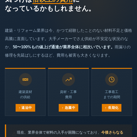
なっているかもしれません。
建築・リフォーム業界は今、かつて経験したことのない材料不足と価格
高騰に直面しています。大手メーカーでさえ供給が不安定な状況のな
か、
50〜100%もの値上げ通達が業界全体に相次いでいます。
雨漏りの
修理を先延ばしにするほど、費用も被害も大きくなります。
建築資材
資材・工事
工事着工
の供給
費用
までの期間
↑ 逼迫中
↑ 急騰中
↑ 長期化
現在、業界全体で材料の入手が困難になっており、
今後さらなる
⚠️