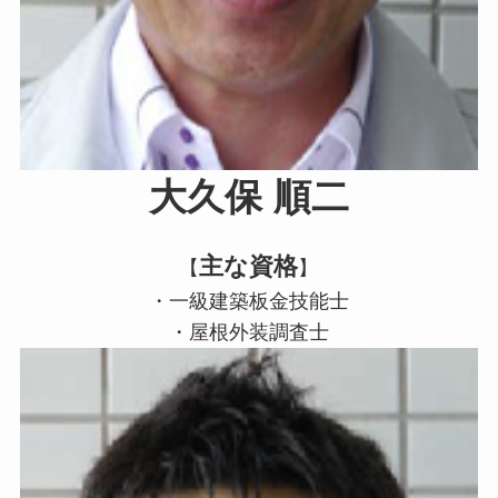
大久保 順二
主な資格
【
】
・一級建築板金技能士
・屋根外装調査士