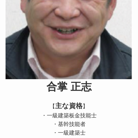
合掌 正志
主な資格
【
】
・一級建築板金技能士
・基幹技能者
・一級建築士