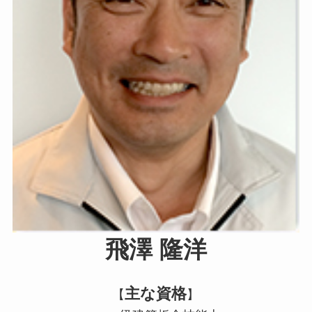
飛澤 隆洋
主な資格
【
】