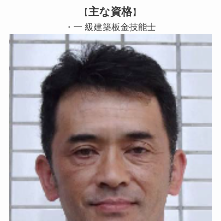
主な資格
【
】
・一 級建築板金技能士