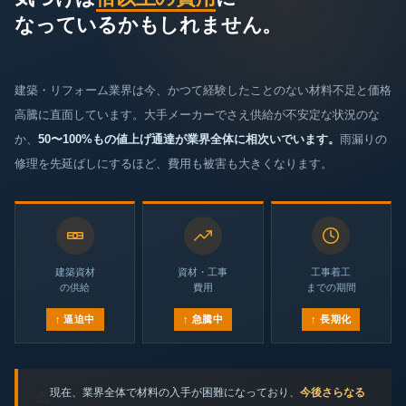
なっているかもしれません。
建築・リフォーム業界は今、かつて経験したことのない材料不足と価格
高騰に直面しています。大手メーカーでさえ供給が不安定な状況のな
か、
50〜100%もの値上げ通達が業界全体に相次いでいます。
雨漏りの
修理を先延ばしにするほど、費用も被害も大きくなります。
建築資材
資材・工事
工事着工
の供給
費用
までの期間
↑ 逼迫中
↑ 急騰中
↑ 長期化
現在、業界全体で材料の入手が困難になっており、
今後さらなる
⚠️