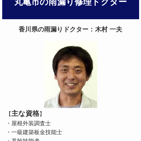
丸亀市の雨漏り修理ドクター
香川県の雨漏りドクター：木村 一夫
主な資格
【
】
・屋根外装調査士
・一級建築板金技能士
・基幹技能者