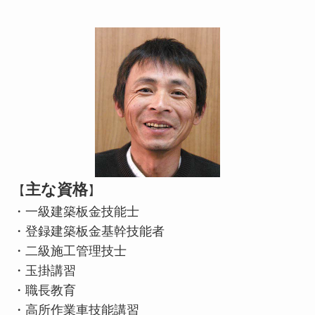
主な資格
【
】
・一級建築板金技能士
・登録建築板金基幹技能者
・二級施工管理技士
・玉掛講習
・職長教育
・高所作業車技能講習