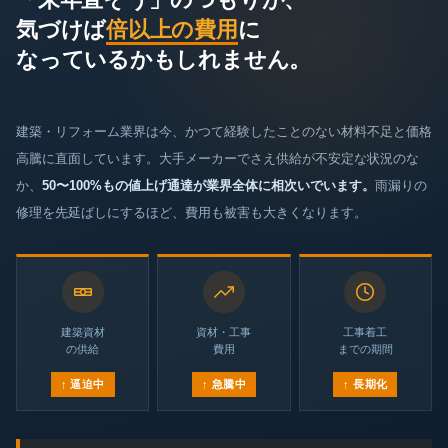
「来年直そう」のつもりが、
気づけば
倍以上の費用
に
なっているかもしれません。
建築・リフォーム業界は今、かつて経験したことのない材料不足と価格
高騰に直面しています。大手メーカーでさえ供給が不安定な状況のな
か、
50〜100%もの値上げ通達が業界全体に相次いでいます。
雨漏りの
修理を先延ばしにするほど、費用も被害も大きくなります。
建築資材
資材・工事
工事着工
の供給
費用
までの期間
↑ 逼迫中
↑ 急騰中
↑ 長期化