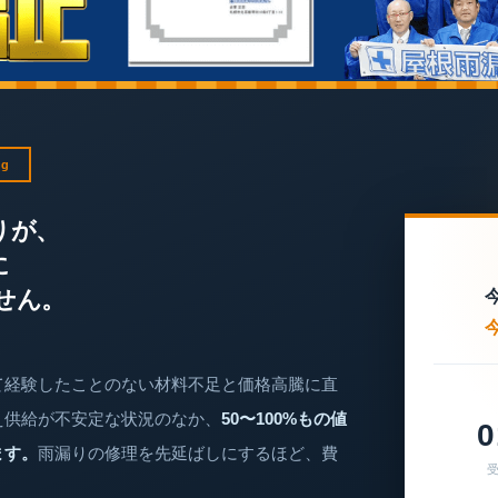
ng
りが、
に
せん。
て経験したことのない材料不足と価格高騰に直
え供給が不安定な状況のなか、
50〜100%もの値
0
ます。
雨漏りの修理を先延ばしにするほど、費
受