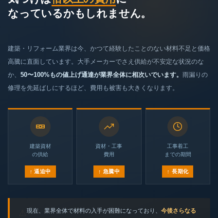
なっているかもしれません。
建築・リフォーム業界は今、かつて経験したことのない材料不足と価格
高騰に直面しています。大手メーカーでさえ供給が不安定な状況のな
か、
50〜100%もの値上げ通達が業界全体に相次いでいます。
雨漏りの
修理を先延ばしにするほど、費用も被害も大きくなります。
建築資材
資材・工事
工事着工
の供給
費用
までの期間
↑ 逼迫中
↑ 急騰中
↑ 長期化
現在、業界全体で材料の入手が困難になっており、
今後さらなる
⚠️