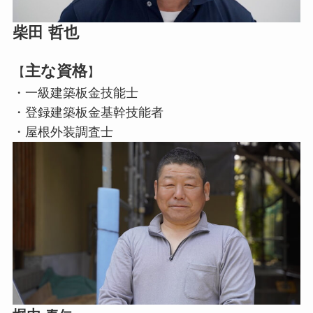
柴田 哲也
主な資格
【
】
・一級建築板金技能士
・登録建築板金基幹技能者
・屋根外装調査士