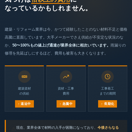
なっているかもしれません。
建築・リフォーム業界は今、かつて経験したことのない材料不足と価格
高騰に直面しています。大手メーカーでさえ供給が不安定な状況のな
か、
50〜100%もの値上げ通達が業界全体に相次いでいます。
雨漏りの
修理を先延ばしにするほど、費用も被害も大きくなります。
建築資材
資材・工事
工事着工
の供給
費用
までの期間
↑ 逼迫中
↑ 急騰中
↑ 長期化
現在、業界全体で材料の入手が困難になっており、
今後さらなる
⚠️