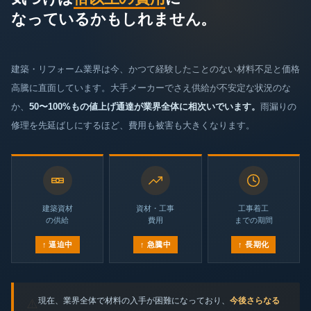
なっているかもしれません。
建築・リフォーム業界は今、かつて経験したことのない材料不足と価格
高騰に直面しています。大手メーカーでさえ供給が不安定な状況のな
か、
50〜100%もの値上げ通達が業界全体に相次いでいます。
雨漏りの
修理を先延ばしにするほど、費用も被害も大きくなります。
建築資材
資材・工事
工事着工
の供給
費用
までの期間
↑ 逼迫中
↑ 急騰中
↑ 長期化
現在、業界全体で材料の入手が困難になっており、
今後さらなる
⚠️