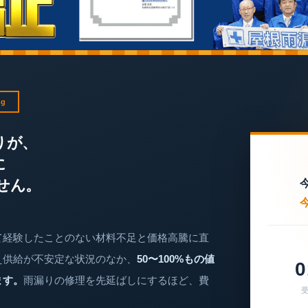
ng
りが、
に
せん。
て経験したことのない材料不足と価格高騰に直
え供給が不安定な状況のなか、
50〜100%もの値
0
ます。
雨漏りの修理を先延ばしにするほど、費
受