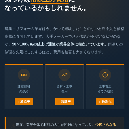
なっているかもしれません。
建築・リフォーム業界は今、かつて経験したことのない材料不足と価格
高騰に直面しています。大手メーカーでさえ供給が不安定な状況のな
か、
50〜100%もの値上げ通達が業界全体に相次いでいます。
雨漏りの
修理を先延ばしにするほど、費用も被害も大きくなります。
建築資材
資材・工事
工事着工
の供給
費用
までの期間
↑ 逼迫中
↑ 急騰中
↑ 長期化
現在、業界全体で材料の入手が困難になっており、
今後さらなる
⚠️