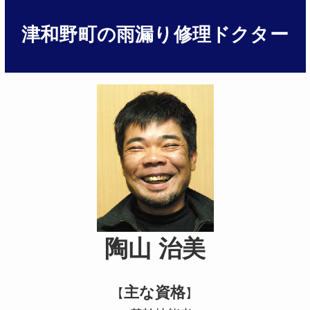
津和野町の雨漏り修理ドクター
陶山 治美
主な資格
【
】