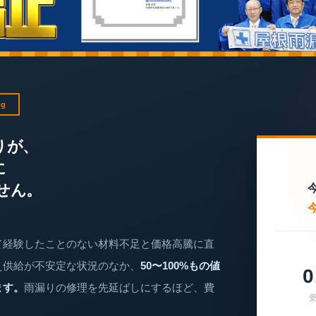
ng
りが、
に
せん。
て経験したことのない材料不足と価格高騰に直
え供給が不安定な状況のなか、
50〜100%もの値
0
ます。
雨漏りの修理を先延ばしにするほど、費
受