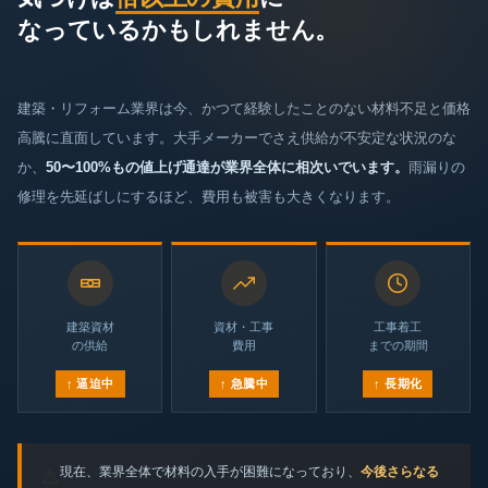
なっているかもしれません。
建築・リフォーム業界は今、かつて経験したことのない材料不足と価格
高騰に直面しています。大手メーカーでさえ供給が不安定な状況のな
か、
50〜100%もの値上げ通達が業界全体に相次いでいます。
雨漏りの
修理を先延ばしにするほど、費用も被害も大きくなります。
建築資材
資材・工事
工事着工
の供給
費用
までの期間
↑ 逼迫中
↑ 急騰中
↑ 長期化
現在、業界全体で材料の入手が困難になっており、
今後さらなる
⚠️