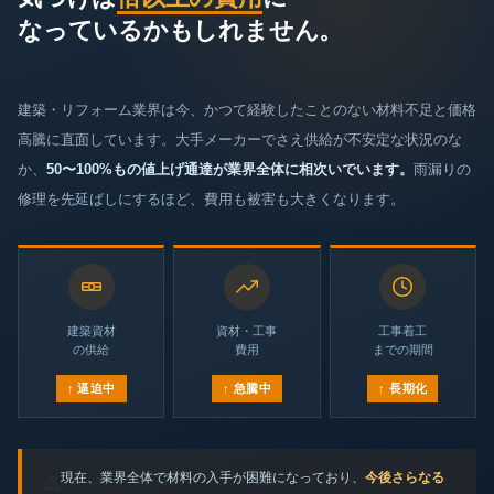
なっているかもしれません。
建築・リフォーム業界は今、かつて経験したことのない材料不足と価格
高騰に直面しています。大手メーカーでさえ供給が不安定な状況のな
か、
50〜100%もの値上げ通達が業界全体に相次いでいます。
雨漏りの
修理を先延ばしにするほど、費用も被害も大きくなります。
建築資材
資材・工事
工事着工
の供給
費用
までの期間
↑ 逼迫中
↑ 急騰中
↑ 長期化
現在、業界全体で材料の入手が困難になっており、
今後さらなる
⚠️