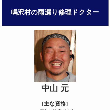
鳴沢村の雨漏り修理ドクター
中山 元
主な資格
【
】