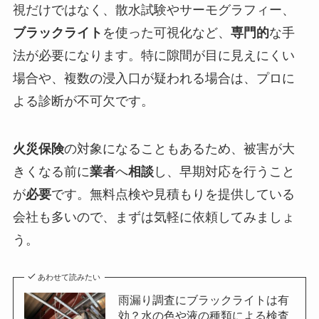
視だけではなく、散水試験やサーモグラフィー、
ブラックライト
を使った可視化など、
専門的
な手
法が必要になります。特に隙間が目に見えにくい
場合や、複数の浸入口が疑われる場合は、プロに
よる診断が不可欠です。
火災保険
の対象になることもあるため、被害が大
きくなる前に
業者
へ
相談
し、早期対応を行うこと
が
必要
です。無料点検や見積もりを提供している
会社も多いので、まずは気軽に依頼してみましょ
う。
あわせて読みたい
雨漏り調査にブラックライトは有
効？水の色や液の種類による検査