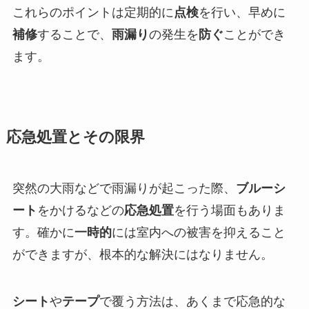
これらのポイントは定期的に
点検
を行い、早めに
補修
することで、
雨漏り
の発生を
防ぐ
ことができ
ます。
応急処置とその限界
突然の大雨などで雨漏りが起こった際、
ブルーシ
ート
をかけるなどの
応急処置
を行う場面もありま
す。確かに
一時的
には室内への被害を抑えること
ができますが、根本的な解決にはなりません。
シート
や
テープ
で覆う方法は、あくまで応急的な