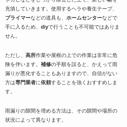
充填していきます。使用するヘラや養生テープ、
プライマー
などの道具も、
ホームセンター
などで
手に入るため、
diy
で行うことも不可能ではありま
せん。
ただし、
高所
作業や屋根の上での作業は非常に危
険を伴います。
補修
の手順を誤ると、かえって雨
漏りが悪化することもありますので、自信がない
方は
専門業者
に
依頼
することを強くおすすめしま
す。
雨漏りの隙間を埋める方法は、その隙間や場所の
状況によって異なります。