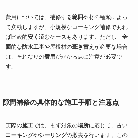
費用については、補修する
範囲
や材の種類によっ
て変動しますが、小規模なコーキング補修であれ
ば比較的
安く
済むケースもあります。ただし、
全
面
的な防水工事や屋根材の
葺き替え
が必要な場合
は、それなりの
費用
がかかる点に注意が必要で
す。
隙間補修の具体的な施工手順と注意点
実際の
施工
では、まず対象の
場所
に応じて、古い
コーキング
や
シーリング
の撤去を行います。この