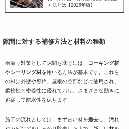
方法とは【2026年版】
隙間に対する補修方法と材料の種類
雨漏り対策として隙間を塞ぐには、
コーキング材
や
シーリング材
を用いる方法が基本です。これら
の材は外壁や窓枠、屋根の谷部などに使用され、
柔軟性と密着性に優れており、さまざまな動きに
追従して防水性を保ちます。
施工の流れとしては、まず古い材を
撤去
し、汚れ
やカビなどをしっかり除去した上で、新しい
材
を