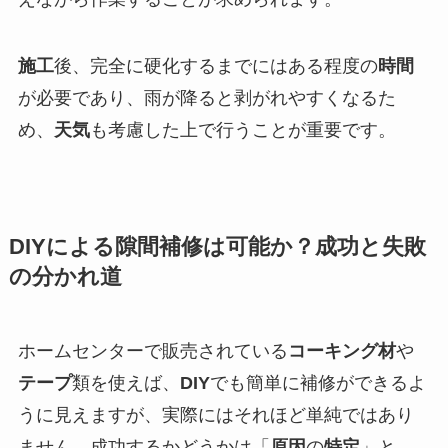
施工
後、完全に硬化するまでにはある程度の
時間
が必要であり、雨が降ると剥がれやすくなるた
め、
天気
も考慮した上で行うことが重要です。
DIYによる隙間補修は可能か？成功と失敗
の分かれ道
ホームセンターで販売されている
コーキング材
や
テープ
類を使えば、
DIY
でも簡単に補修ができるよ
うに見えますが、実際にはそれほど単純ではあり
ません。成功するかどうかは「
原因
の
特定
」と