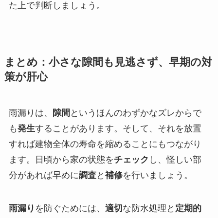
た上で判断しましょう。
まとめ：小さな隙間も見逃さず、早期の対
策が肝心
雨漏りは、
隙間
というほんのわずかなズレからで
も
発生
することがあります。そして、それを放置
すれば建物全体の寿命を縮めることにもつながり
ます。日頃から家の状態を
チェック
し、怪しい部
分があれば早めに
調査
と
補修
を行いましょう。
雨漏り
を防ぐためには、
適切
な防水処理と
定期的