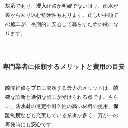
対応
であり、
浸入
経路が明確でない限り、雨水が
裏から回り込む危険性もあります。
正しい
手順で
の
施工
が、長期的に安心して暮らすための鍵にな
ります。
専門業者に依頼するメリットと費用の目安
隙間補修を
プロ
に依頼する最大のメリットは、
的
確
な診断と
適切
な施工が受けられる点です。さら
に、
防水材
の選定や耐久性の高い材料の使用、
保
証制度
なども充実している業者が多く、万が一の
再発時にも
安心
です。