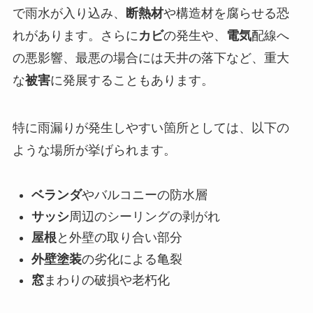
で雨水が入り込み、
断熱材
や構造材を腐らせる恐
れがあります。さらに
カビ
の発生や、
電気
配線へ
の悪影響、最悪の場合には天井の落下など、重大
な
被害
に発展することもあります。
特に雨漏りが発生しやすい箇所としては、以下の
ような場所が挙げられます。
ベランダ
やバルコニーの防水層
サッシ
周辺のシーリングの剥がれ
屋根
と外壁の取り合い部分
外壁塗装
の劣化による亀裂
窓
まわりの破損や老朽化