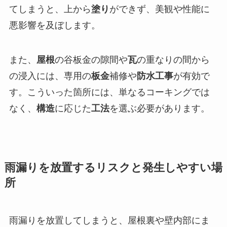
てしまうと、上から
塗り
ができず、美観や性能に
悪影響を及ぼします。
また、
屋根
の谷板金の隙間や
瓦
の重なりの間から
の浸入には、専用の
板金
補修や
防水工事
が有効で
す。こういった箇所には、単なるコーキングでは
なく、
構造
に応じた
工法
を選ぶ必要があります。
雨漏りを放置するリスクと発生しやすい場
所
雨漏りを放置してしまうと、屋根裏や壁内部にま