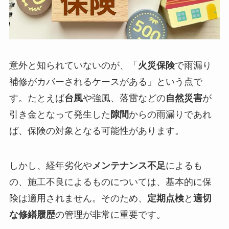
意外と知られていないのが、「
火災保険
で雨漏り
補修がカバーされるケースがある」という点で
す。たとえば
台風
や強風、落雷などの
自然災害
が
引き金となって発生した
隙間
からの雨漏りであれ
ば、保険の対象となる可能性があります。
しかし、経年劣化や
メンテナンス不足
によるも
の、施工不良によるものについては、基本的に保
険は適用されません。そのため、
定期点検
と
適切
な修繕履歴
の管理が非常に重要です。