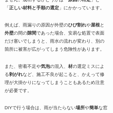
「
正しい材料と手順の選定
」にかかっています。
例えば、雨漏りの原因が外壁の
ひび割れ
や
屋根
と
外壁
の間の
隙間
であった場合、安易な処置で表面
だけ塞いでしまうと、雨水の流れが変わり、別の
箇所に被害が広がってしまう危険性があります。
また、密着不足や
気泡
の混入、
材
の選定ミスによ
る
剥がれ
など、施工不良が起こると、かえって修
理が大掛かりになってしまうこともあるため注意
が必要です。
DIYで行う場合は、雨が当たらない
場所
や
簡単
な窓