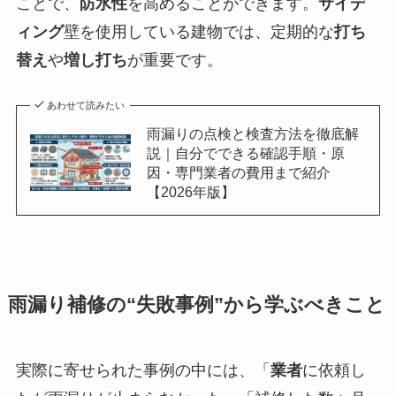
ことで、
防水性
を高めることができます。
サイデ
ィング
壁を使用している建物では、定期的な
打ち
替え
や
増し打ち
が重要です。
あわせて読みたい
雨漏りの点検と検査方法を徹底解
説｜自分でできる確認手順・原
因・専門業者の費用まで紹介
【2026年版】
雨漏り補修の“失敗事例”から学ぶべきこと
実際に寄せられた事例の中には、「
業者
に依頼し