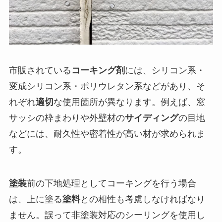
市販されている
コーキング剤
には、シリコン系・
変成シリコン系・ポリウレタン系などがあり、そ
れぞれ
適切
な使用箇所が異なります。例えば、窓
サッシの枠まわりや外壁材の
サイディング
の目地
などには、耐久性や密着性が高い材が求められま
す。
塗装
前の下地処理としてコーキングを行う場合
は、上に塗る
塗料
との相性も考慮しなければなり
ません。誤って非塗装対応のシーリングを使用し