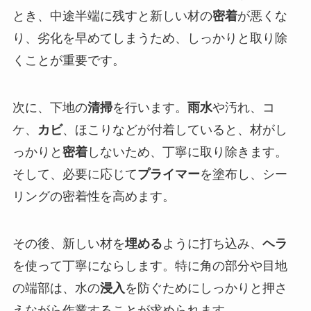
とき、中途半端に残すと新しい材の
密着
が悪くな
り、劣化を早めてしまうため、しっかりと取り除
くことが重要です。
次に、下地の
清掃
を行います。
雨水
や汚れ、コ
ケ、
カビ
、ほこりなどが付着していると、材がし
っかりと
密着
しないため、丁寧に取り除きます。
そして、必要に応じて
プライマー
を塗布し、シー
リングの密着性を高めます。
その後、新しい材を
埋める
ように打ち込み、
ヘラ
を使って丁寧にならします。特に角の部分や目地
の端部は、水の
浸入
を防ぐためにしっかりと押さ
えながら作業することが求められます。