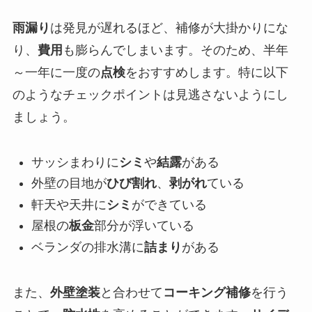
雨漏り
は発見が遅れるほど、補修が大掛かりにな
り、
費用
も膨らんでしまいます。そのため、半年
～一年に一度の
点検
をおすすめします。特に以下
のようなチェックポイントは見逃さないようにし
ましょう。
サッシまわりに
シミ
や
結露
がある
外壁の目地が
ひび割れ
、
剥がれ
ている
軒天や天井に
シミ
ができている
屋根の
板金
部分が浮いている
ベランダの排水溝に
詰まり
がある
また、
外壁塗装
と合わせて
コーキング補修
を行う