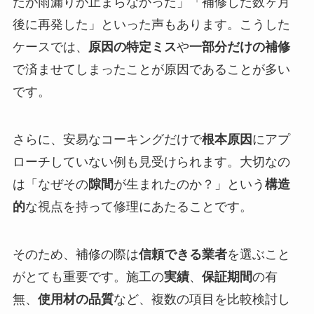
たが雨漏りが止まらなかった」「補修した数ヶ月
後に再発した」といった声もあります。こうした
ケースでは、
原因の特定ミス
や
一部分だけの補修
で済ませてしまったことが原因であることが多い
です。
さらに、安易なコーキングだけで
根本原因
にアプ
ローチしていない例も見受けられます。大切なの
は「なぜその
隙間
が生まれたのか？」という
構造
的
な視点を持って修理にあたることです。
そのため、補修の際は
信頼できる業者
を選ぶこと
がとても重要です。施工の
実績
、
保証期間
の有
無、
使用材の品質
など、複数の項目を比較検討し