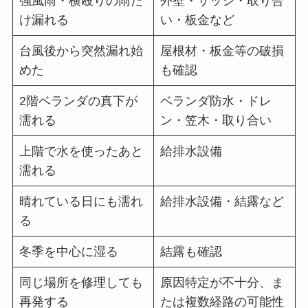
強風雨・横殴りの雨だ
外壁・サッシ・取り合
け漏れる
い・板金など
台風後から突然漏れ始
屋根材・板金等の破損
めた
も確認
2階ベランダの真下が
ベランダ防水・ドレ
濡れる
ン・笠木・取り合い
上階で水を使ったあと
給排水設備
濡れる
晴れている日にも濡れ
給排水設備・結露など
る
冬季を中心に湿る
結露も確認
同じ場所を修理しても
原因特定が不十分、ま
再発する
たは複数経路の可能性