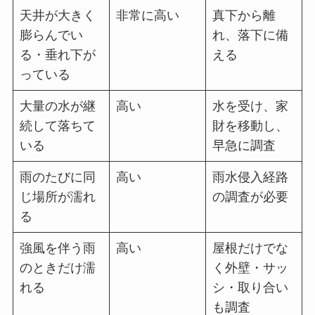
天井が大きく
非常に高い
真下から離
膨らんでい
れ、落下に備
る・垂れ下が
える
っている
大量の水が継
高い
水を受け、家
続して落ちて
財を移動し、
いる
早急に調査
雨のたびに同
高い
雨水侵入経路
じ場所が濡れ
の調査が必要
る
強風を伴う雨
高い
屋根だけでな
のときだけ濡
く外壁・サッ
れる
シ・取り合い
も調査