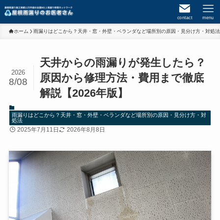
contact
menu
ホーム
雨漏りはどこから？天井・窓・外壁・ベランダなど場所別の原因・見分け方・対処法
天井からの雨漏りが発生したら？
2026
原因から修理方法・費用まで徹底
8/08
解説【2026年版】
雨漏りはどこから？天井・窓・外壁・ベランダなど場所別の原因・見分け方・対
処法
2025年7月11日
2026年8月8日