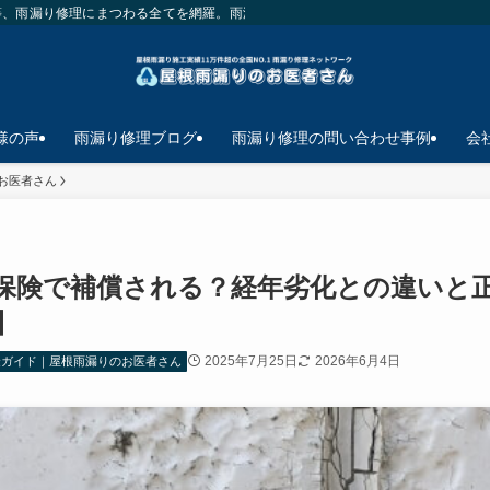
等、雨漏り修理にまつわる全てを網羅。雨漏り修理で悩んだら最初に見て欲しいサ
様の声
雨漏り修理ブログ
雨漏り修理の問い合わせ事例
会
お医者さん
保険で補償される？経年劣化との違いと
】
2025年7月25日
2026年6月4日
金ガイド｜屋根雨漏りのお医者さん